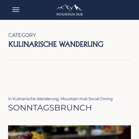
Skip
Menu
to
main
content
CATEGORY
KULINARISCHE WANDERUNG
In
Kulinarische Wanderung
,
Mountain Hub Social Dining
SONNTAGSBRUNCH