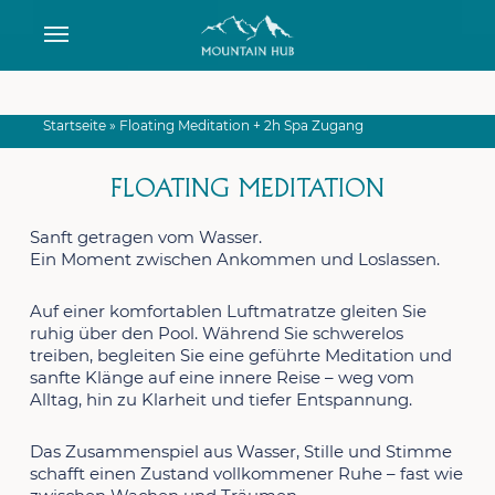
Skip
Menu
to
main
content
Startseite
»
Floating Meditation + 2h Spa Zugang
FLOATING
MEDITATION
Sanft getragen vom Wasser.
Ein Moment zwischen Ankommen und Loslassen.
Auf einer komfortablen Luftmatratze gleiten Sie
ruhig über den Pool. Während Sie schwerelos
treiben, begleiten Sie eine geführte Meditation und
sanfte Klänge auf eine innere Reise – weg vom
Alltag, hin zu Klarheit und tiefer Entspannung.
Das Zusammenspiel aus Wasser, Stille und Stimme
schafft einen Zustand vollkommener Ruhe – fast wie