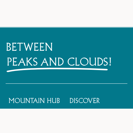
BETWEEN
PEAKS AND CLOUDS
!
MOUNTAIN HUB
DISCOVER
@Munich Hilton Airport
Social Dining
Terminalstraße Mitte 20
Menü
85356 München
Reservierung